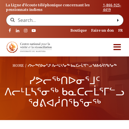
1-866-925-
La Ligne d’écoute téléphonique concernant les
4419
pensionnats indiens
Search for:
Boutique
Faire un don
FR
HOME
/
ᓯᕗᓕᖅᑎᐅᓂᕐᒧᑦ ᐱᓕᒻᒪᓴᕐᓂᖅ ᑲᓇᑕᓕᒫᕐᒥᓪᓗ ᖁᕕᐊᓲᑎᖃᕐᓂᖅ
ᓯᕗᓕᖅᑎᐅᓂᕐᒧᑦ
ᐱᓕᒻᒪᓴᕐᓂᖅ ᑲᓇᑕᓕᒫᕐᒥᓪᓗ
ᖁᕕᐊᓲᑎᖃᕐᓂᖅ