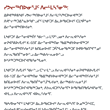
ᓯᕗᓕᖅᑎᐅᓂᕐᒧᑦ ᐱᓕᒻᒪᓴᕐᓂᖅ:
ᐃᑭᐊᖅᑭᕕᒃᑯᑦ ᓯᕗᓕᖅᑎᐅᓂᕐᒧᑦ ᐱᓕᒻᒪᑦᓴᖅᑕᐅᓂᐊᖅᑐᑦ
ᐱᕚᓪᓕᖅᑐᐃᓐᓇᐅᖁᓪᓗᒋᑦ ᒪᒃᑯᑦᑐᑦ ᐃᓚᐅᖃᑕᐅᔪᑦ ᑕᒪᒃᑮᓐᓂᒃ
ᐃᓕᓐᓂᐊᖅᑎᐅᔪᓂᒃ.
ᒪᒃᑯᑦᑐᑦ ᐃᓕᓐᓂᐊᖅᑏᑦ ᖁᓕᓪᓗ ᒪᕐᕈᓪᓗᓂᒃ ᐱᓕᕆᐊᑦᓴᕐᓂᒃ
ᓂᕈᐊᕐᕕᐅᓯᒪᔪᑦ K-G5ᒥ ᐃᓕᓐᓂᐊᖅᑎᓂ ᖃᐃᖅᑯᔭᐅᓂᐊᖅᑐᑦ
ᐃᓕᓐᓂᐊᖅᑎᑦᓯᓂᕐᒧᑦ ᑲᑎᒪᓂᐅᔪᒥ ᑐᕌᖓᓂᖃᖅᑐᒥ ᐅᑭᐅᖃᑎᖏᓐᓄᑦ
ᐱᓕᕆᖃᑎᒌᓐᓂᐅᓪᓗ ᐃᓕᖅᑯᓯᓕᕆᓂᐅᓪᓗ
ᐅᔾᔨᖅᑐᖅᑕᐅᒋᐊᖃᕐᓂᖓᓂᒃ.
ᒪᒃᑯᑦᑐᑦ ᐱᓯᒪᔪᑦ ᖁᓕᓪᓗ ᑕᓪᓕᒪᓪᓗ ᐱᓕᕆᐊᑦᓴᕐᓂᒃ ᓂᕈᐊᖅᕕᐅᓯᒪᔪᑦ
G6-12ᒥ ᐃᓕᓐᓂᐊᖅᑎᓂ ᖃᐃᖅᑯᔭᐅᓂᐊᖅᑐᑦ ᐃᓕᓐᓂᐊᖅᑎᑦᓯᓂᕐᒧᑦ
ᑲᑎᒪᓂᐅᔪᒥ ᐱᓕᕆᖃᑎᒌᓐᓂᕐᒨᖓᔪᓂᒃ, ᐃᓕᖅᑯᓯᓕᕆᓂᕐᒧᑦ
ᐅᔾᔨᖅᑐᖅᑕᐅᒋᐊᖃᖅᑐᓂᒃ, ᐱᔭᕆᐊᑐᑦᓴᕐᓂᕐᒥᒃ ᐅᖃᖃᑎᖃᕋᓱᐊᕐᓂᕐᒥ,
ᐊᒻᒪᓗ ᐱᓕᕆᐊᑦᓴᕐᒥ ᐊᐅᓚᑦᓯᓂᕐᒥ.
ᖃᒃᓯᐅᓂᖏᑦ ᒪᒃᑯᑦᑐᑦ ᐃᓚᐅᖃᑕᐅᔪᑦ ᐱᓕᕆᐊᑦᓴᕐᒥ ᐅᓄᖅᑑᑉᐸᑕ,
ᓱᓕᔪᓂᒃ ᑭᓪᓕᓯᓂᐊᕐᓂᕐᒧᑦ ᓴᐃᓕᖃᑎᒌᓐᓂᕐᒧᓪᓗ ᐱᓕᕆᕕᖓ