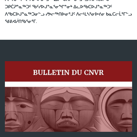
ᑐᑭᑖᕈᓐᓇᖅᑐᑦ ᖃᑦᓯᐅᒍᓐᓇᕐᓂᖏᓐᓂᒃ ᐃᓚᐅᖃᑕᐅᒍᓐᓇᖅᑐᑦ
ᐱᖃᑕᐅᒍᓐᓇᖅᑐᓂᓪᓗ ᓯᕗᓕᖅᑎᐅᓂᕐᒧᑦ ᐱᓕᒻᒪᓴᕐᓂᐅᔪᓂ ᑲᓇᑕᓕᒫᕐᒥᓪᓗ
ᖁᕕᐊᓲᑎᖃᕐᓂᕐᒥ.