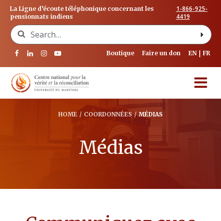
1-866-925-
La Ligne d’écoute téléphonique concernant les
4419
pensionnats indiens
Search for:
Boutique
Faire un don
EN
FR
HOME
/
COORDONNÉES
/
MÉDIAS
Médias