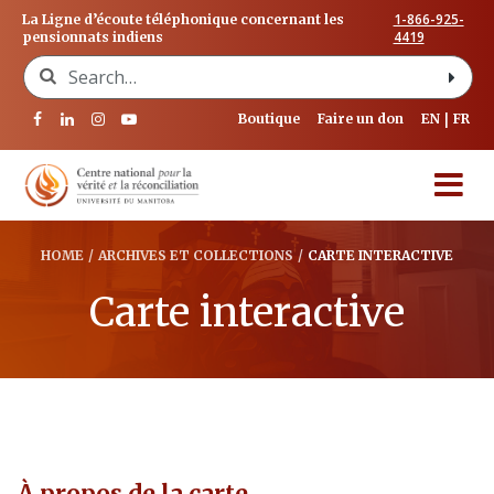
1-866-925-
La Ligne d’écoute téléphonique concernant les
4419
pensionnats indiens
Search for:
Boutique
Faire un don
EN
FR
HOME
/
ARCHIVES ET COLLECTIONS
/
CARTE INTERACTIVE
Carte interactive
À propos de la carte