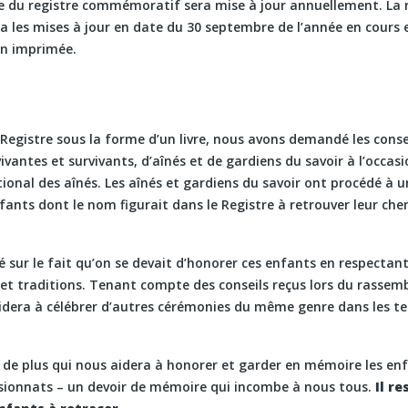
e du registre commémoratif sera mise à jour annuellement. La n
 les mises à jour en date du 30 septembre de l’année en cours e
on imprimée.
Registre sous la forme d’un livre, nous avons demandé les conseil
ivantes et survivants, d’aînés et de gardiens du savoir à l’occas
onal des aînés. Les aînés et gardiens du savoir ont procédé à 
enfants dont le nom figurait dans le Registre à retrouver leur ch
té sur le fait qu’on se devait d’honorer ces enfants en respectan
et traditions. Tenant compte des conseils reçus lors du rasse
 aidera à célébrer d’autres cérémonies du même genre dans les te
il de plus qui nous aidera à honorer et garder en mémoire les en
sionnats – un devoir de mémoire qui incombe à nous tous.
Il re