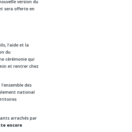
ouvelle version du
t sera offerte en
s, l’aide et la
ion du
une cérémonie qui
emin et rentrer chez
t l’ensemble des
mblement national
rritoires
fants arrachés par
ste encore