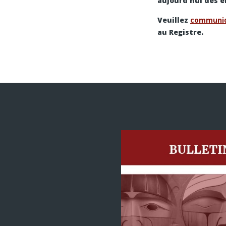
aujourd’hui des e
Veuillez
communiq
au Registre.