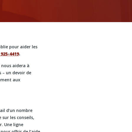
lie pour aider les
 925-4419
.
i nous aidera à
 – un devoir de
tement aux
vail d’un nombre
 sur les conseils,
r. Une ligne
our offrir de l’aide