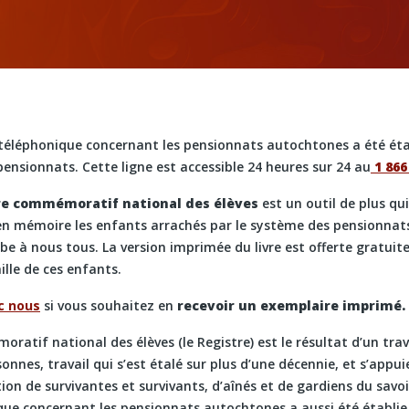
 téléphonique concernant les pensionnats autochtones a été étab
pensionnats. Cette ligne est accessible 24 heures sur 24 au
1 866
tre commémoratif national des élèves
est un outil de plus qu
en mémoire les enfants arrachés par le système des pensionnats
e à nous tous. La version imprimée du livre est offerte gratui
lle de ces enfants.
c nous
si vous souhaitez en
recevoir un exemplaire imprimé.
ratif national des élèves (le Registre) est le résultat d’un tra
onnes, travail qui s’est étalé sur plus d’une décennie, et s’appuie
tion de survivantes et survivants, d’aînés et de gardiens du savoi
ue concernant les pensionnats autochtones a aussi été établie p