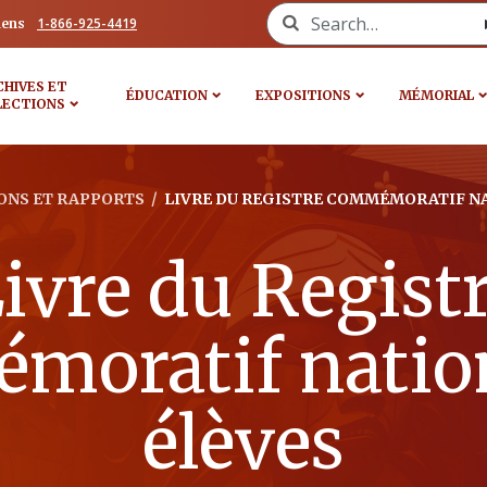
Search for:
1-866-925-4419
iens
CHIVES ET
ÉDUCATION
EXPOSITIONS
MÉMORIAL
LECTIONS
ONS ET RAPPORTS
/
LIVRE DU REGISTRE COMMÉMORATIF NA
ivre du Regist
moratif nation
élèves