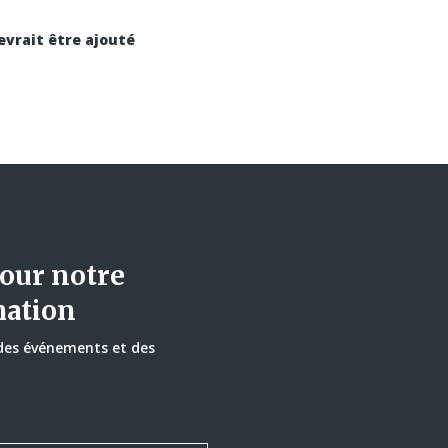
evrait être ajouté
our notre
mation
 des événements et des