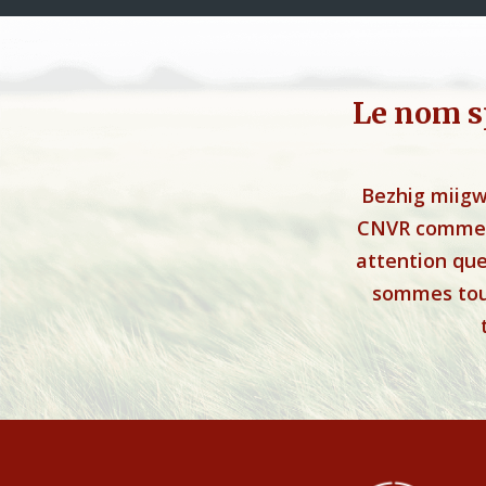
Le nom s
Bezhig miigw
CNVR comme u
attention que
sommes tous