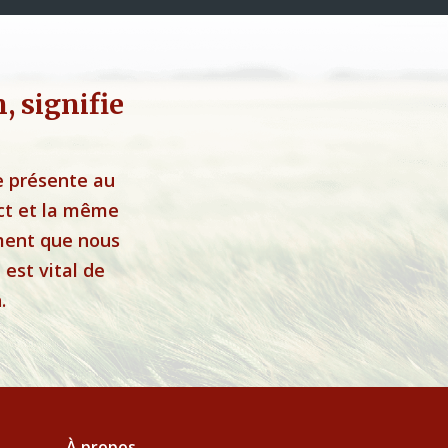
 signifie
e présente au
ct et la même
ement que nous
est vital de
.
À propos