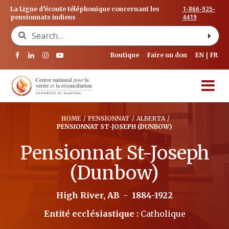
1-866-925-
La Ligne d’écoute téléphonique concernant les
4419
pensionnats indiens
Search for:
Boutique
Faire un don
EN
FR
HOME
/
PENSIONNAT
/
ALBERTA
/
PENSIONNAT ST-JOSEPH (DUNBOW)
Pensionnat St-Joseph
(Dunbow)
High River, AB
-
1884-1922
Entité ecclésiastique :
Catholique