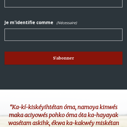
Je m'identifie comme
(Nécessaire)
“Ka-kí-kiskéyihtétan óma, namoya kinwés
maka aciyowés pohko óma óta ka-hayayak
wasétam askihk, ékwa ka-kakwéy miskétan