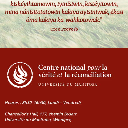
kiskéyihtamowin, iyinísiwin, kistéyitowin,
mina nánisitotatowin kakiya ayisiniwak, ékosi
óma kakiya ka-wahkotowak.”
Cree Proverb
Heures : 8h30–16h30, Lundi – Vendredi
Chancellor’s Hall, 177, chemin Dysart
Université du Manitoba, Winnipeg