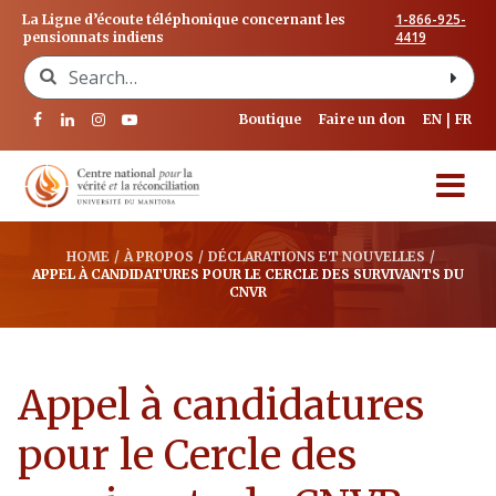
1-866-925-
La Ligne d’écoute téléphonique concernant les
4419
pensionnats indiens
Search for:
Boutique
Faire un don
EN
FR
HOME
/
À PROPOS
/
DÉCLARATIONS ET NOUVELLES
/
APPEL À CANDIDATURES POUR LE CERCLE DES SURVIVANTS DU
CNVR
Appel à candidatures
pour le Cercle des