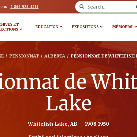
Search for:
1-866-925-4419
iens
CHIVES ET
ÉDUCATION
EXPOSITIONS
MÉMORIAL
LECTIONS
E
/
PENSIONNAT
/
ALBERTA
/
PENSIONNAT DE WHITEFISH 
ionnat de Whit
Lake
Whitefish Lake, AB
-
1908-1950