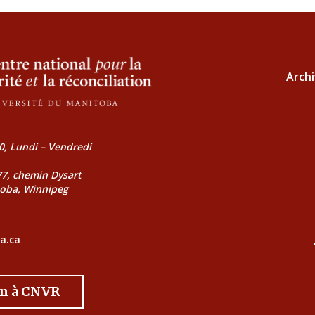
Archi
0, Lundi – Vendredi
177, chemin Dysart
toba, Winnipeg
a.ca
on à CNVR