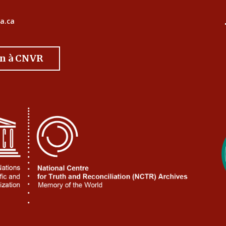
a.ca
on à CNVR