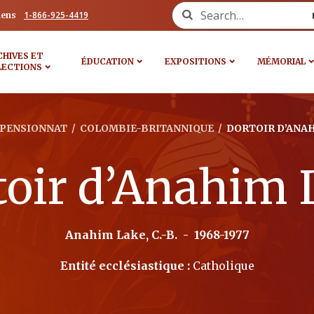
Search for:
1-866-925-4419
iens
CHIVES ET
ÉDUCATION
EXPOSITIONS
MÉMORIAL
LECTIONS
PENSIONNAT
/
COLOMBIE-BRITANNIQUE
/
DORTOIR D’ANA
toir d’Anahim 
Anahim Lake, C.-B.
-
1968-1977
Entité ecclésiastique :
Catholique