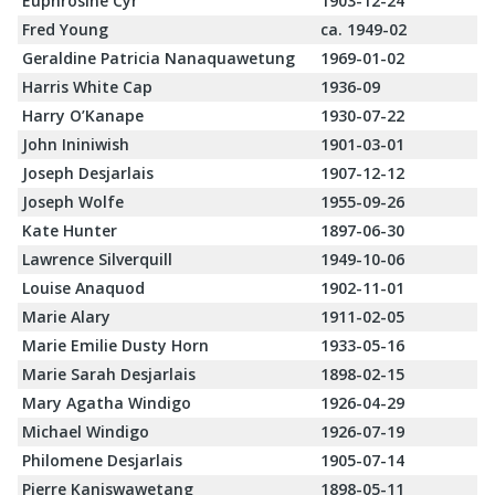
Euphrosine Cyr
1903-12-24
Fred Young
ca. 1949-02
Geraldine Patricia Nanaquawetung
1969-01-02
Harris White Cap
1936-09
Harry O’Kanape
1930-07-22
John Ininiwish
1901-03-01
Joseph Desjarlais
1907-12-12
Joseph Wolfe
1955-09-26
Kate Hunter
1897-06-30
Lawrence Silverquill
1949-10-06
Louise Anaquod
1902-11-01
Marie Alary
1911-02-05
Marie Emilie Dusty Horn
1933-05-16
Marie Sarah Desjarlais
1898-02-15
Mary Agatha Windigo
1926-04-29
Michael Windigo
1926-07-19
Philomene Desjarlais
1905-07-14
Pierre Kaniswawetang
1898-05-11