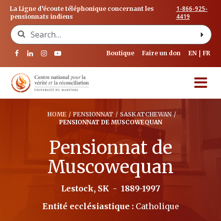
1-866-925-
La Ligne d’écoute téléphonique concernant les
4419
pensionnats indiens
Search for:
Boutique
Faire un don
EN
FR
HOME
/
PENSIONNAT
/
SASKATCHEWAN
/
PENSIONNAT DE MUSCOWEQUAN
Pensionnat de
Muscowequan
Lestock, SK
-
1889-1997
Entité ecclésiastique :
Catholique