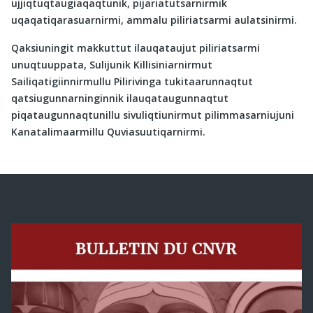
ujjiqtuqtaugiaqaqtunik, pijariatutsarnirmik
uqaqatiqarasuarnirmi, ammalu piliriatsarmi aulatsinirmi.
Qaksiuningit makkuttut ilauqataujut piliriatsarmi
unuqtuuppata, Sulijunik Killisiniarnirmut
Sailiqatigiinnirmullu Pilirivinga tukitaarunnaqtut
qatsiugunnarninginnik ilauqataugunnaqtut
piqataugunnaqtunillu sivuliqtiunirmut pilimmasarniujuni
Kanatalimaarmillu Quviasuutiqarnirmi.