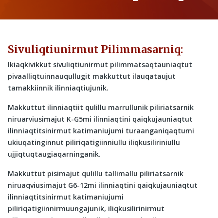
Sivuliqtiunirmut Pilimmasarniq:
Ikiaqkivikkut sivuliqtiunirmut pilimmatsaqtauniaqtut
pivaalliqtuinnauqullugit makkuttut ilauqataujut
tamakkiinnik ilinniaqtiujunik.
Makkuttut ilinniaqtiit qulillu marrullunik piliriatsarnik
niruarviusimajut K-G5mi ilinniaqtini qaiqkujauniaqtut
ilinniaqtitsinirmut katimaniujumi turaanganiqaqtumi
ukiuqatinginnut piliriqatigiinniullu iliqkusiliriniullu
ujjiqtuqtaugiaqarninganik.
Makkuttut pisimajut qulillu tallimallu piliriatsarnik
niruaqviusimajut G6-12mi ilinniaqtini qaiqkujauniaqtut
ilinniaqtitsinirmut katimaniujumi
piliriqatigiinnirmuungajunik, iliqkusilirinirmut