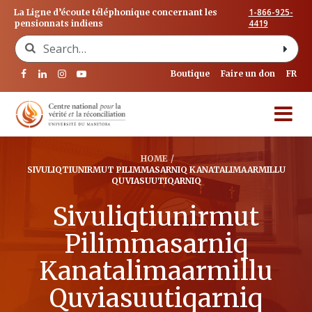
1-866-925-
La Ligne d’écoute téléphonique concernant les
4419
pensionnats indiens
Search for:
Boutique
Faire un don
FR
HOME
/
SIVULIQTIUNIRMUT PILIMMASARNIQ KANATALIMAARMILLU
QUVIASUUTIQARNIQ
Sivuliqtiunirmut
Pilimmasarniq
Kanatalimaarmillu
Quviasuutiqarniq