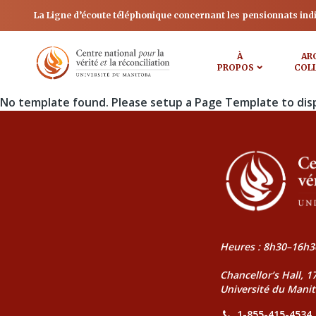
La Ligne d’écoute téléphonique concernant les pensionnats ind
À
AR
PROPOS
COL
No template found. Please setup a Page Template to dis
Heures : 8h30–16h3
Chancellor’s Hall, 
Université du Mani
1-855-415-4534