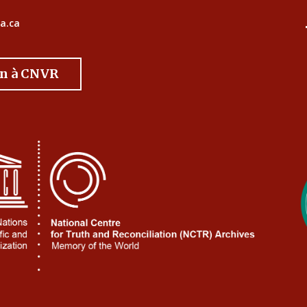
a.ca
on à CNVR