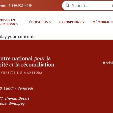
Search for:
1-866-925-4419
iens
CHIVES ET
ÉDUCATION
EXPOSITIONS
MÉMORIAL
LECTIONS
play your content.
Archi
0, Lundi – Vendredi
177, chemin Dysart
toba, Winnipeg