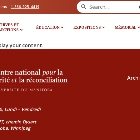
Search for:
1-866-925-4419
iens
CHIVES ET
ÉDUCATION
EXPOSITIONS
MÉMORIAL
LECTIONS
play your content.
Archi
0, Lundi – Vendredi
177, chemin Dysart
toba, Winnipeg