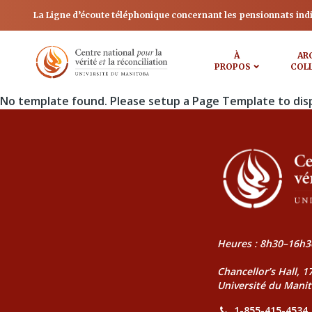
La Ligne d’écoute téléphonique concernant les pensionnats ind
À
AR
PROPOS
COL
No template found. Please setup a Page Template to dis
Heures : 8h30–16h3
Chancellor’s Hall, 
Université du Mani
1-855-415-4534