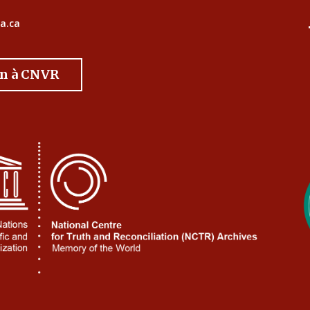
a.ca
on à CNVR