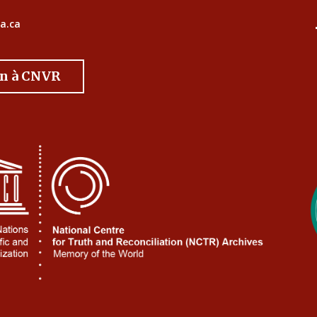
a.ca
on à CNVR