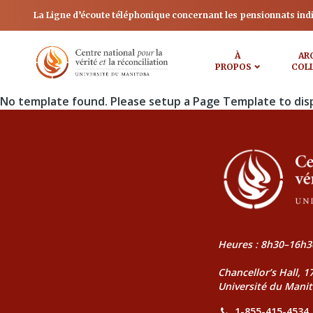
La Ligne d’écoute téléphonique concernant les pensionnats ind
À
AR
PROPOS
COL
No template found. Please setup a Page Template to dis
Heures : 8h30–16h3
Chancellor’s Hall, 
Université du Mani
1-855-415-4534