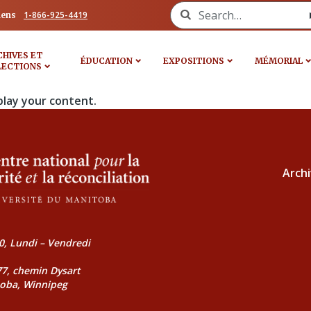
Search for:
1-866-925-4419
iens
CHIVES ET
ÉDUCATION
EXPOSITIONS
MÉMORIAL
LECTIONS
play your content.
Archi
0, Lundi – Vendredi
177, chemin Dysart
toba, Winnipeg