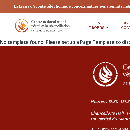
La Ligne d’écoute téléphonique concernant les pensionnats ind
À
AR
PROPOS
COL
No template found. Please setup a Page Template to dis
Heures : 8h30–16h3
Chancellor’s Hall, 
Université du Mani
1-855-415-4534