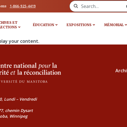
Search for:
1-866-925-4419
iens
CHIVES ET
ÉDUCATION
EXPOSITIONS
MÉMORIAL
LECTIONS
play your content.
Archi
0, Lundi – Vendredi
177, chemin Dysart
toba, Winnipeg