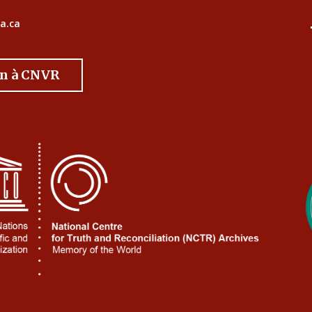
a.ca
on à CNVR