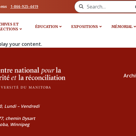
Search for:
1-866-925-4419
iens
CHIVES ET
ÉDUCATION
EXPOSITIONS
MÉMORIAL
LECTIONS
play your content.
Archi
0, Lundi – Vendredi
177, chemin Dysart
toba, Winnipeg