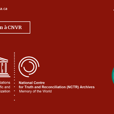
a.ca
on à CNVR