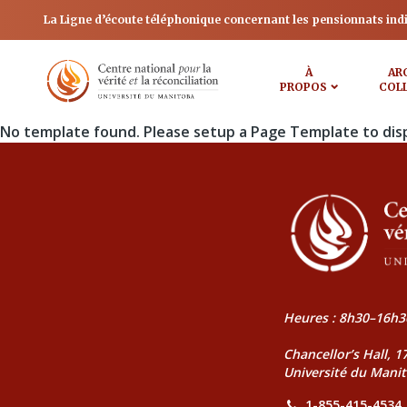
La Ligne d’écoute téléphonique concernant les pensionnats ind
À
AR
PROPOS
COL
No template found. Please setup a Page Template to dis
Heures : 8h30–16h3
Chancellor’s Hall, 
Université du Mani
1-855-415-4534