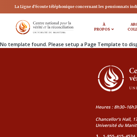
La Ligne d’écoute téléphonique concernant les pensionnats ind
À
AR
PROPOS
COL
No template found. Please setup a Page Template to dis
Heures : 8h30–16h3
Chancellor’s Hall, 
Université du Mani
1-855-415-4534