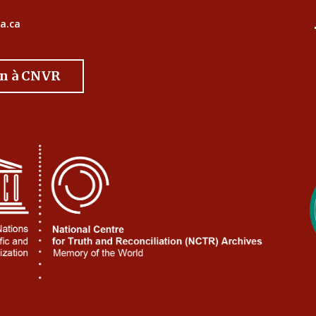
a.ca
on à CNVR