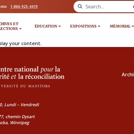
Search for:
1-866-925-4419
iens
CHIVES ET
ÉDUCATION
EXPOSITIONS
MÉMORIAL
LECTIONS
play your content.
Archi
0, Lundi – Vendredi
177, chemin Dysart
toba, Winnipeg