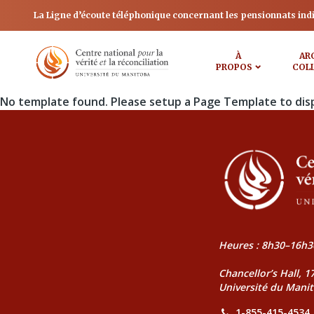
La Ligne d’écoute téléphonique concernant les pensionnats ind
À
AR
PROPOS
COL
No template found. Please setup a Page Template to dis
Heures : 8h30–16h3
Chancellor’s Hall, 
Université du Mani
1-855-415-4534