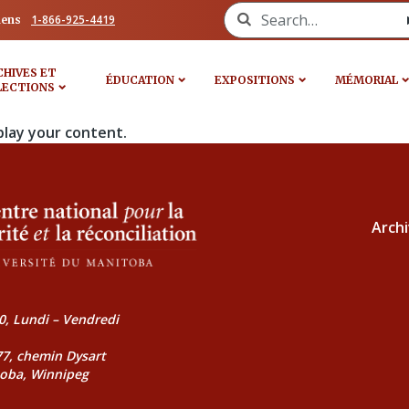
Search for:
1-866-925-4419
iens
CHIVES ET
ÉDUCATION
EXPOSITIONS
MÉMORIAL
LECTIONS
play your content.
Archi
0, Lundi – Vendredi
177, chemin Dysart
toba, Winnipeg