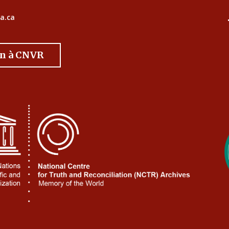
a.ca
on à CNVR