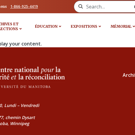
Search for:
1-866-925-4419
iens
CHIVES ET
ÉDUCATION
EXPOSITIONS
MÉMORIAL
LECTIONS
play your content.
Archi
0, Lundi – Vendredi
177, chemin Dysart
toba, Winnipeg