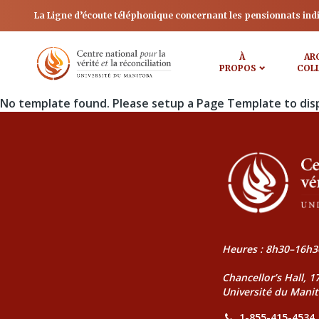
La Ligne d’écoute téléphonique concernant les pensionnats ind
À
AR
PROPOS
COL
No template found. Please setup a Page Template to dis
Heures : 8h30–16h3
Chancellor’s Hall, 
Université du Mani
1-855-415-4534