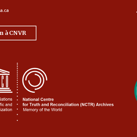
a.ca
on à CNVR