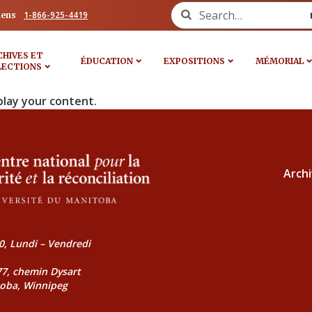
Search for:
1-866-925-4419
iens
CHIVES ET
ÉDUCATION
EXPOSITIONS
MÉMORIAL
LECTIONS
play your content.
Archi
0, Lundi – Vendredi
177, chemin Dysart
toba, Winnipeg