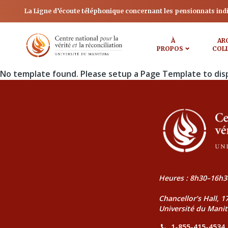
La Ligne d’écoute téléphonique concernant les pensionnats ind
À
AR
PROPOS
COL
No template found. Please setup a Page Template to dis
Heures : 8h30–16h3
Chancellor’s Hall, 
Université du Mani
1-855-415-4534