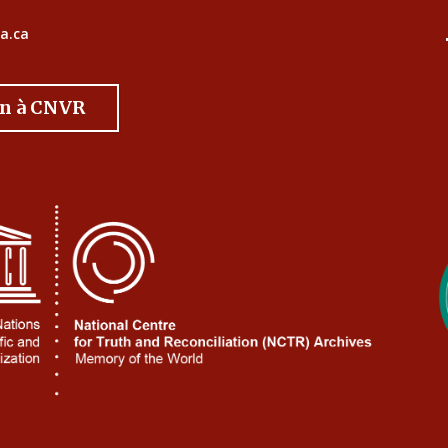
a.ca
on à CNVR