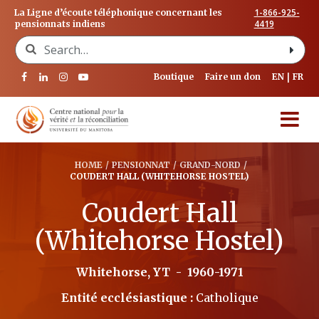
1-866-925-
La Ligne d’écoute téléphonique concernant les
4419
pensionnats indiens
Search for:
Boutique
Faire un don
EN
FR
HOME
/
PENSIONNAT
/
GRAND-NORD
/
COUDERT HALL (WHITEHORSE HOSTEL)
Coudert Hall
(Whitehorse Hostel)
Whitehorse, YT
-
1960-1971
Entité ecclésiastique :
Catholique